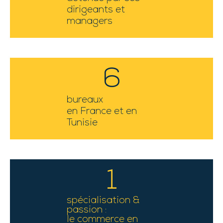
dirigeants et
managers
6
bureaux
en France et en
Tunisie
1
spécialisation &
passion :
le commerce en